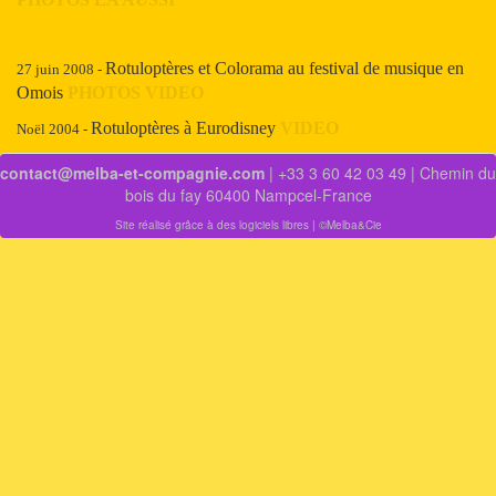
Rotuloptères et Colorama au festival de musique en
27 juin 2008 -
Omois
PHOTOS
VIDEO
Rotuloptères à Eurodisney
VIDEO
Noël 2004 -
contact@melba-et-compagnie.com
| +33 3 60 42 03 49 | Chemin du
bois du fay 60400 Nampcel-France
Site réalisé grâce à des logiciels libres
| ©Melba&Cie