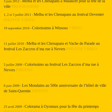
Melba et les Chenapans à Malakoff pour la fête de la
3 juin 2012
-
ville
PROGRAMME
Melba et les Chenapans au festival Deventer
1, 2 et 3 juillet 2011 -
PHOTOS
VIDEO
Colorissimo à Wissous
VIDEO
19 septembre 2010 -
Melba et les Chenapans et Vache de Parade au
11 juillet 2010 -
festival Les Zaccros d’ma rue à Nevers
PHOTOS
VIDEO
Colorissimo au festival Les Zaccros d’ma rue à
5 juillet 2009 -
Nevers
PHOTOS
Les Mondains au 500e anniversaire de l’hôtel de ville
6 juin 2009 -
de Saint-Quentin
PHOTOS
Colorama à Oyonnax pour la fête du printemps
25 avril 2009 -
PHOTOS
LA AUSSI