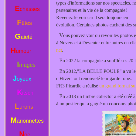
types d'informations sur nos spectacles, n
E
chasses
partenaires et la vie de la compagnie!
Revenez le voir car il sera toujours en
F
êtes
évolution. Certaines photos cachent des s
G
V
ous pouvez voir ou revoir les photos 
aieté
à Nevers et à Deventer entre autres en cliq
H
net
.
umour
E
n 2022 la compagnie a soufflé ses 20 
I
mages
E
n 2012,"LA BELLE POULE" a vu le j
J
oyeux
d'Hiver" ont renouvelé leur garde robe...
FR3 Picardie a réalisé
un grand format su
K
itsch
E
n 2013 un timbre collector a été créé à
à un postier qui a gagné un concours phot
L
urons
M
arionnettes
N
oël