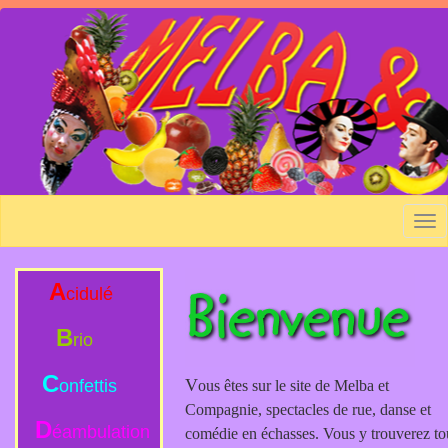
Skip
to
main
content
Tog
nav
A
cidulé
B
rio
C
V
onfettis
ous êtes sur le site de Melba et
Compagnie, spectacles de rue, danse et
D
éambulation
comédie en échasses. Vous y trouverez to