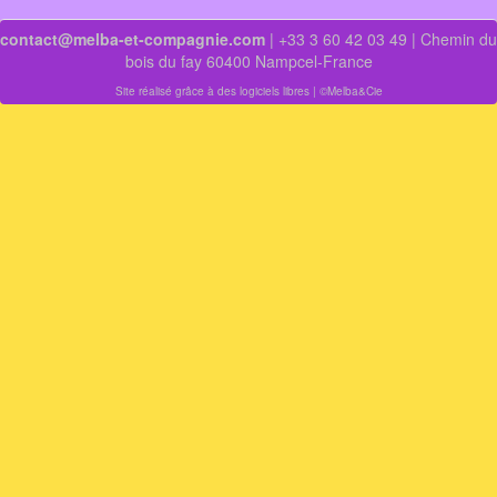
contact@melba-et-compagnie.com
| +33 3 60 42 03 49 | Chemin du
bois du fay 60400 Nampcel-France
Site réalisé grâce à des logiciels libres
| ©Melba&Cie