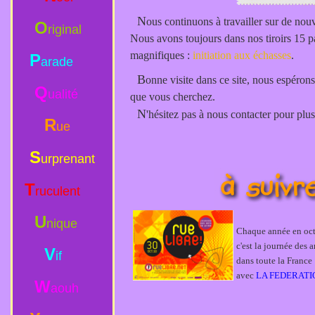
N
ous continuons à travailler sur de nou
O
riginal
Nous avons toujours dans nos tiroirs 15 p
magnifiques :
initiation aux échasses
.
P
arade
B
onne visite dans ce site, nous espéron
Q
ualité
que vous cherchez.
N
'hésitez pas à nous contacter pour plus
R
ue
S
urprenant
T
ruculent
U
nique
Chaque année en oct
c'est la journée des a
V
if
dans toute la France
avec
LA FEDERATI
W
aouh