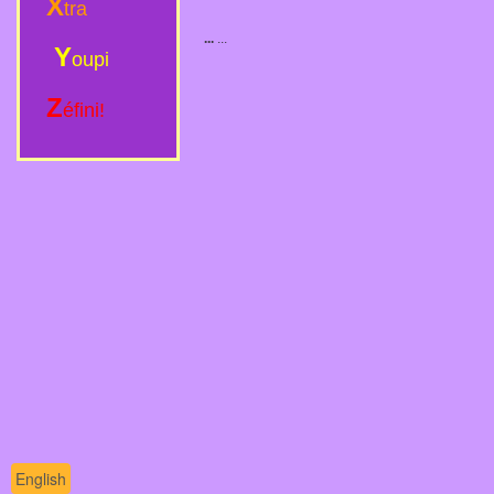
X
tra
...
...
Y
oupi
Z
éfini!
English