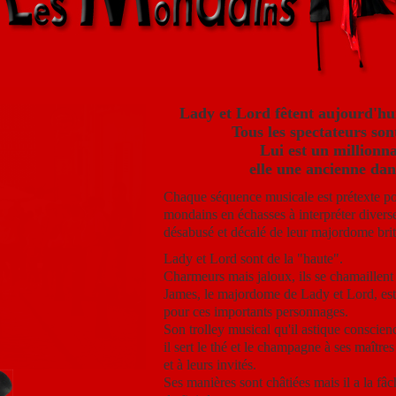
Lady et Lord fêtent aujourd'hui
Tous les spectateurs sont
Lui est un millionna
elle une ancienne dan
Chaque séquence musicale est prétexte po
mondains en échasses à interpréter diverse
désabusé et décalé de leur majordome bri
Lady et Lord sont de la "haute".
Charmeurs mais jaloux, ils se chamaillent 
James, le majordome de Lady et Lord, est 
pour ces importants personnages.
Son trolley musical qu'il astique conscie
il sert le thé et le champagne à ses maîtres
et à leurs invités.
Ses manières sont châtiées mais il a la fâ