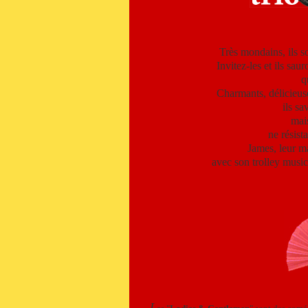
Très mondains, ils so
Invitez-les et ils saur
q
Charmants, délicieuse
ils sa
mais
ne résist
James, leur 
avec son trolley music
L