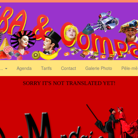
...
Agenda
Tarifs
Contact
Galerie Photo
Pêle-mê
SORRY IT'S NOT TRANSLATED YET!