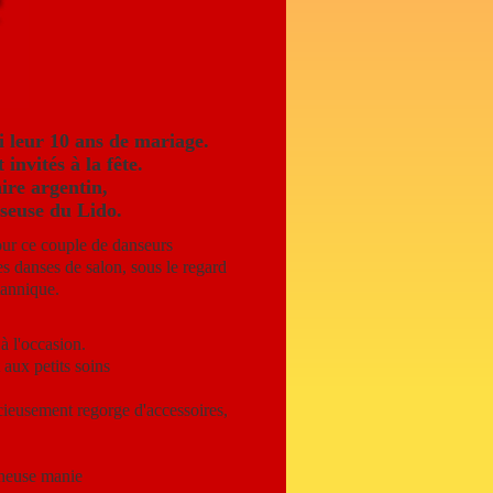
 leur 10 ans de mariage.
 invités à la fête.
ire argentin,
seuse du Lido.
ur ce couple de danseurs
s danses de salon, sous le regard
tannique.
à l'occasion.
aux petits soins
ncieusement regorge d'accessoires,
cheuse manie