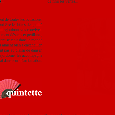
de finir les verres...
nt de toutes les occasions.
ont être les hôtes de qualité
ui réjouiront vos convives.
ment désuets et pétillants,
vent se tenir dans le monde
 aiment bien s'encanailler,
ant pas au plaisir de danser.
majordome, les accompagne
al dans leur déambulation.