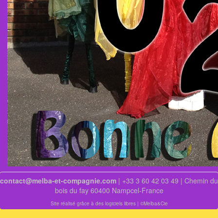
contact@melba-et-compagnie.com
| +33 3 60 42 03 49 | Chemin du
bois du fay 60400 Nampcel-France
Site réalisé grâce à des logiciels libres
| ©Melba&Cie