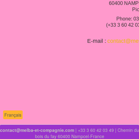
60400 NAMP
Pic
Phone: 03
(+33 3 60 42 0
E-mail :
contact@me
Français
contact@melba-et-compagnie.com
| +33 3 60 42 03 49 | Chemin du
bois du fay 60400 Nampcel-France